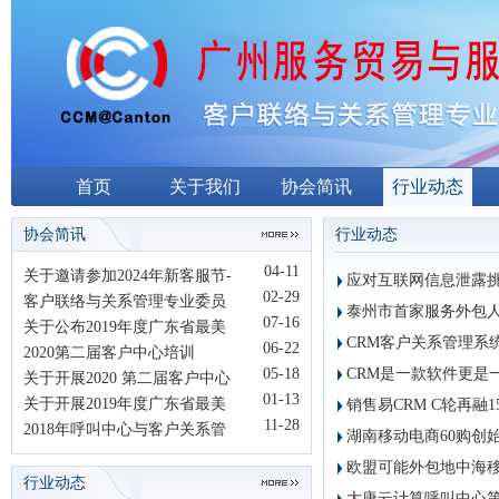
首页
关于我们
协会简讯
行业动态
协会简讯
行业动态
04-11
关于邀请参加2024年新客服节-
应对互联网信息泄露
02-29
数...
客户联络与关系管理专业委员
泰州市首家服务外包
07-16
会...
关于公布2019年度广东省最美
CRM客户关系管理系统厂商
06-22
客...
2020第二届客户中心培训
05-18
CRM是一款软件更是
师“未...
关于开展2020 第二届客户中心
01-13
培...
关于开展2019年度广东省最美
销售易CRM C轮再融1
11-28
客...
2018年呼叫中心与客户关系管
湖南移动电商60购创
理...
欧盟可能外包地中海
行业动态
大唐云计算呼叫中心第