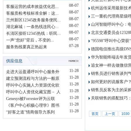
08-07
客服运营的成本效益优化思...
杭州远传采用最新技
08-07
客服质检考核标准全解：这...
三一重机代理商星级
08-07
兰州新区12345政务服务便民...
山河智能呼叫中心：
08-07
湖北麻城：一条热线连民心...
08-07
北京交通委员会123
长清区接听12345热线：听民...
08-07
一声“您好”背后，不变的...
“95598”呼叫中心荣
07-28
服务热线要真正热起来
德国电信推出高级DN
华为智能终端去年发货量
供应信息
追女神一样去做微信
11-28
走进大运盈通呼叫中心服务外
销售员进行销售谈判
11-28
包...
建立预测流程与方法的一般原
如何更好的说服客户？
11-28
则
呼叫中心实施人力资源优化软
销售员反客为主的采
11-28
件...
呼叫中心人资优化藏宝图－ 人
11-28
关联销售的搭配技巧
资...
Genesys被Forrester评为云联
11-28
络...
《客户中心积极心理学》图书
11-28
介...
“好客之道”情商领导力系列
首页
上一页
1030
课...