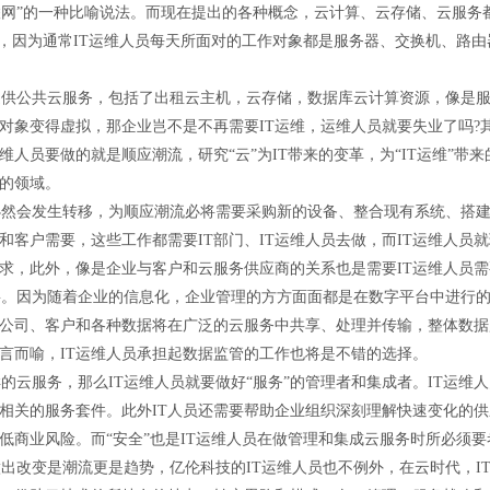
互联网”的一种比喻说法。而现在提出的各种概念，云计算、云存储、云服务
战，因为通常IT运维人员每天所面对的工作对象都是服务器、交换机、路由
供公共云服务，包括了出租云主机，云存储，数据库云计算资源，像是
象变得虚拟，那企业岂不是不再需要IT运维，运维人员就要失业了吗?其实
维人员要做的就是顺应潮流，研究“云”为IT带来的变革，为“IT运维”
的领域。
然会发生转移，为顺应潮流必将需要采购新的设备、整合现有系统、搭
和客户需要，这些工作都需要IT部门、IT运维人员去做，而IT运维人员
求，此外，像是企业与客户和云服务供应商的关系也是需要IT运维人员
。因为随着企业的信息化，企业管理的方方面面都是在数字平台中进行
公司、客户和各种数据将在广泛的云服务中共享、处理并传输，整体数据
言而喻，IT运维人员承担起数据监管的工作也将是不错的选择。
云服务，那么IT运维人员就要做好“服务”的管理者和集成者。IT运维
相关的服务套件。此外IT人员还需要帮助企业组织深刻理解快速变化的
低商业风险。而“安全”也是IT运维人员在做管理和集成云服务时所必须要
改变是潮流更是趋势，亿伦科技的IT运维人员也不例外，在云时代，I