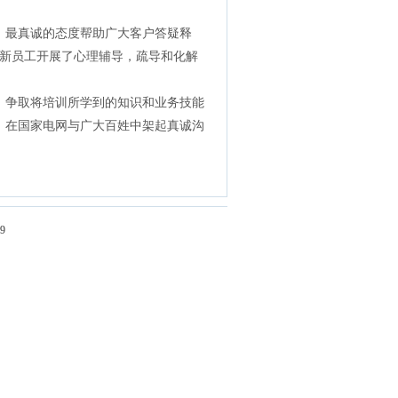
音、最真诚的态度帮助广大客户答疑释
新员工开展了心理辅导，疏导和化解
力，争取将培训所学到的知识和业务技能
线，在国家电网与广大百姓中架起真诚沟
9