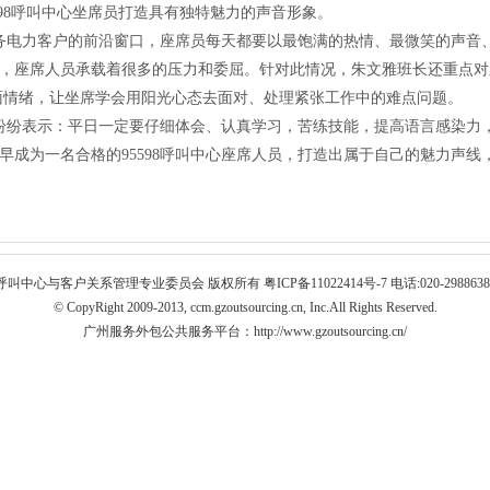
598呼叫中心坐席员打造具有独特魅力的声音形象。
业服务电力客户的前沿窗口，座席员每天都要以最饱满的热情、最微笑的声
，座席人员承载着很多的压力和委屈。针对此情况，朱文雅班长还重点对
面情绪，让坐席学会用阳光心态去面对、处理紧张工作中的难点问题。
员工纷纷表示：平日一定要仔细体会、认真学习，苦练技能，提高语言感染
早成为一名合格的95598呼叫中心座席人员，打造出属于自己的魅力声
呼叫中心与客户关系管理专业委员会 版权所有 粤ICP备11022414号-7 电话:020-2988638
© CopyRight 2009-2013, ccm.gzoutsourcing.cn, Inc.All Rights Reserved.
广州服务外包公共服务平台：
http://www.gzoutsourcing.cn/